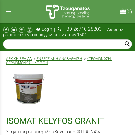
menu
(0)
+30 26710 28200
|
Login
|
| Δωρεάν
μεταφορικά για παραγγελίες άνω των 150€
search
AΡΧΙΚΉ ΣΕΛΊΔΑ
->
ΕΝΕΡΓΕΙΑΚΗ ΑΝΑΒΑΘΜΙΣΗ
->
ΥΓΡΟΜΌΝΩΣΗ-
ΘΕΡΜΟΜΌΝΩΣΗ ΚΤΙΡΊΩΝ
ISOMAT KELYFOS GRANIT
Στην τιμή συμπεριλαμβάνεται ο Φ.Π.Α. 24%