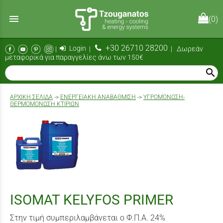
menu
(0)
+30 26710 28200
|
Login
|
| Δωρεάν
μεταφορικά για παραγγελίες άνω των 150€
search
AΡΧΙΚΉ ΣΕΛΊΔΑ
->
ΕΝΕΡΓΕΙΑΚΗ ΑΝΑΒΑΘΜΙΣΗ
->
ΥΓΡΟΜΌΝΩΣΗ-
ΘΕΡΜΟΜΌΝΩΣΗ ΚΤΙΡΊΩΝ
ISOMAT KELYFOS PRIMER
Στην τιμή συμπεριλαμβάνεται ο Φ.Π.Α. 24%