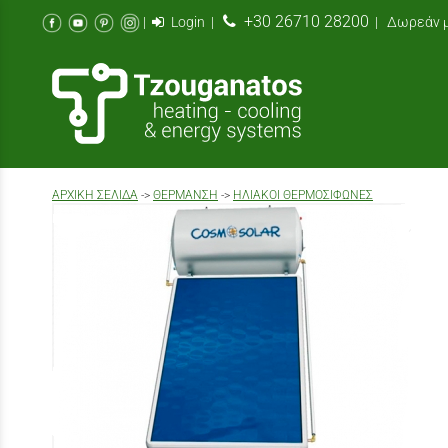
+30 26710 28200
|
Login
|
| Δωρεάν μ
AΡΧΙΚΉ ΣΕΛΊΔΑ
->
ΘΕΡΜΑΝΣΗ
->
ΗΛΙΑΚΟΊ ΘΕΡΜΟΣΊΦΩΝΕΣ