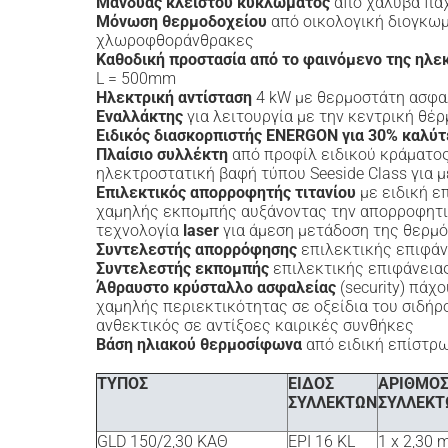
Μανδύας κλειστού κυκλώματος
από χάλυβα πά
Μόνωση θερμοδοχείου
από οικολογική διογκω
χλωροφθοράνθρακες
Καθοδική προστασία από το φαινόμενο της ηλε
L = 500mm
Ηλεκτρική αντίσταση
4 kW με θερμοστάτη ασφα
Εναλλάκτης
για λειτουργία με την κεντρική θέ
Ειδικός διασκορπιστής ENERGON
για 30% καλύ
Πλαίσιο συλλέκτη
από προφίλ ειδικού κράματος 
ηλεκτροστατική βαφή τύπου Seeside Class για 
Επιλεκτικός απορροφητής τιτανίου
με ειδική ε
χαμηλής εκπομπής αυξάνοντας την απορροφητικ
τεχνολογία
laser
για άμεση μετάδοση της θερμό
Συντελεστής απορρόφησης
επιλεκτικής επιφάνε
Συντελεστής εκπομπής
επιλεκτικής επιφάνειας 
Άθραυστο κρύσταλλο ασφαλείας
(security) πάχ
χαμηλής περιεκτικότητας σε οξείδια του σιδήρο
ανθεκτικός σε αντίξοες καιρικές συνθήκες
Βάση ηλιακού θερμοσίφωνα
από ειδική επίστρ
ΤΥΠΟΣ
ΕΙΔΟΣ
ΑΡΙΘΜΟ
ΣΥΛΛΕΚΤΩΝ
ΣΥΛΛΕΚΤ
GLD 150/2,30 ΚΑΘ
EPI 16 KL
1 x 2,30 