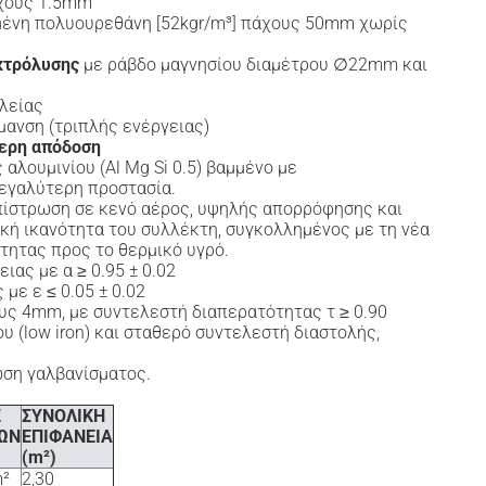
χους 1.5mm
μένη πολυουρεθάνη [52kgr/m³] πάχους 50mm χωρίς
κτρόλυσης
με ράβδο μαγνησίου διαμέτρου ∅22mm και
λείας
ρμανση (τριπλής ενέργειας)
τερη απόδοση
αλουμινίου (Al Mg Si 0.5) βαμμένο με
μεγαλύτερη προστασία.
πίστρωση σε κενό αέρος, υψηλής απορρόφησης και
ή ικανότητα του συλλέκτη, συγκολλημένος με τη νέα
τητας προς το θερμικό υγρό.
ιας με α ≥ 0.95 ± 0.02
με ε ≤ 0.05 ± 0.02
ους 4mm, με συντελεστή διαπερατότητας τ ≥ 0.90
υ (low iron) και σταθερό συντελεστή διαστολής,
ωση γαλβανίσματος.
Σ
ΣΥΝΟΛΙΚΗ
ΩΝ
ΕΠΙΦΑΝΕΙΑ
(m²)
m²
2,30