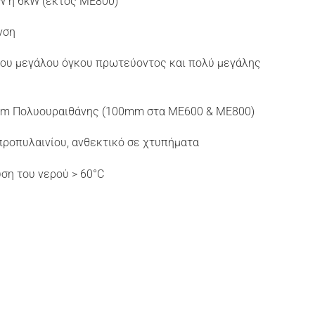
W ή 6kW (εκτός ME800)
νση
 του μεγάλου όγκου πρωτεύοντος και πολύ μεγάλης
mm Πολυουραιθάνης (100mm στα ME600 & ME800)
ροπυλαινίου, ανθεκτικό σε χτυπήματα
ση του νερού > 60°C