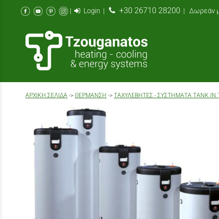
+30 26710 28200
|
Login
|
| Δωρεάν μ
AΡΧΙΚΉ ΣΕΛΊΔΑ
->
ΘΕΡΜΑΝΣΗ
->
ΤΑΧΥΛΈΒΗΤΕΣ - ΣΥΣΤΉΜΑΤΑ TANK IN