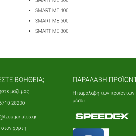
SMART ME 300
SMART ME 400
SMART ME 600
SMART ME 800
ΕΣΤΕ ΒΟΗΘΕΙΑ;
ΠΑΡΑΛΑΒΗ ΠΡΟΪΟΝ
στε μαζί μας
Η παραλαβή των προϊόντων 
μέσω:
6710 28200
o@tzouganatos.gr
 στον χάρτη