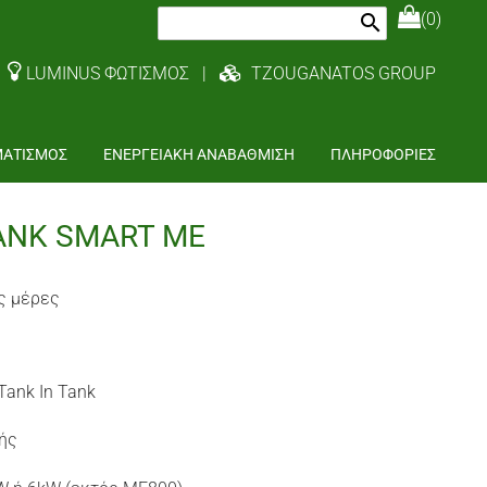
(0)
search
LUMINUS ΦΩΤΙΣΜΟΣ
|
TZOUGANATOS GROUP
ΜΑΤΙΣΜΟΣ
ΕΝΕΡΓΕΙΑΚΗ ΑΝΑΒΑΘΜΙΣΗ
ΠΛΗΡΟΦΟΡΙΕΣ
TANK SMART ΜΕ
ς μέρες
ank In Tank
ής