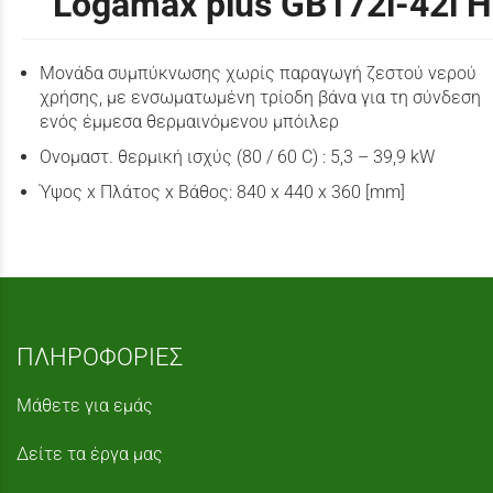
Logamax plus GB172i-42i H
Μονάδα συμπύκνωσης χωρίς παραγωγή ζεστού νερού
χρήσης, με ενσωματωμένη τρίοδη βάνα για τη σύνδεση
ενός έμμεσα θερμαινόμενου μπόιλερ
Ονομαστ. θερμική ισχύς (80 / 60 C) : 5,3 – 39,9 kW
Ύψος x Πλάτος x Βάθος: 840 x 440 x 360 [mm]
ΠΛΗΡΟΦΟΡΙΕΣ
Μάθετε για εμάς
Δείτε τα έργα μας