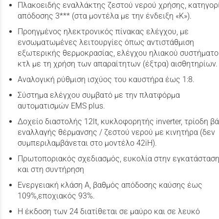
Πλακοειδής εναλλάκτης ζεστού νερού χρήσης, κατηγορ
απόδοσης 3*** (στα μοντέλα με την ένδειξη «Κ»).
Προηγμένος ηλεκτρονικός πίνακας ελέγχου, με
ενσωματωμένες λειτουργίες όπως αντιστάθμιση
εξωτερικής θερμοκρασίας, ελέγχου ηλιακού συστήματο
κτλ με τη χρήση των απαραίτητων (έξτρα) αισθητηρίων.
Αναλογική ρύθμιση ισχύος του καυστήρα έως 1:8.
Σύστημα ελέγχου συμβατό με την πλατφόρμα
αυτοματισμών EMS plus.
Δοχείο διαστολής 12lt, κυκλοφορητής inverter, τρίοδη β
εναλλαγής θέρμανσης / ζεστού νερού με κινητήρα (δεν
συμπεριλαμβάνεται στο μοντέλο 42iH).
Πρωτοποριακός σχεδιασμός, ευκολία στην εγκατάστασ
και στη συντήρηση
Ενεργειακή κλάση Α, βαθμός απόδοσης καύσης έως
109%,εποχιακός 93%.
Η έκδοση των 24 διατίθεται σε μαύρο και σε λευκό